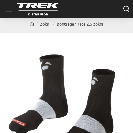
Zokni
Bontrager Race 2,5 zokni
h
o
m
e