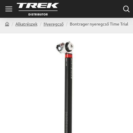
Alkatrészek
Nyeregcső
Bontrager nyeregcső Time Trial
h
o
m
e