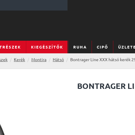
TRÉSZEK
KIEGÉSZÍTŐK
RUHA
CIPŐ
ÜZLET
szek
Kerék
Montira
Hátsó
Bontrager Line XXX hátsó kerék 2
BONTRAGER LI