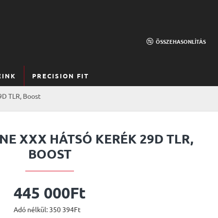
ÖSSZEHASONLÍTÁS
EINK
PRECISION FIT
9D TLR, Boost
NE XXX HÁTSÓ KERÉK 29D TLR,
BOOST
445 000Ft
Adó nélkül: 350 394Ft