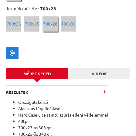
Termék mérete :
700x28
700x23
700x25
700x28
700x32
MÉRET SEGÉD
VIDEÓK
RÉSZLETEK
Országúti külső
Alacsony légellnállású
Hard Case Lite szintű szúrás elleni védelemmel
60tpi
700x23-as 305 gr.
700x25-ös 340 gr.