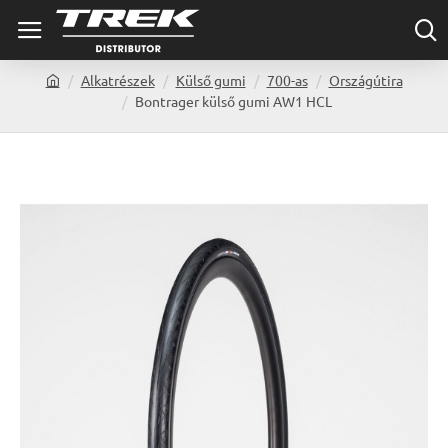
Alkatrészek
Külső gumi
700-as
Országútira
h
Bontrager külső gumi AW1 HCL
o
m
e