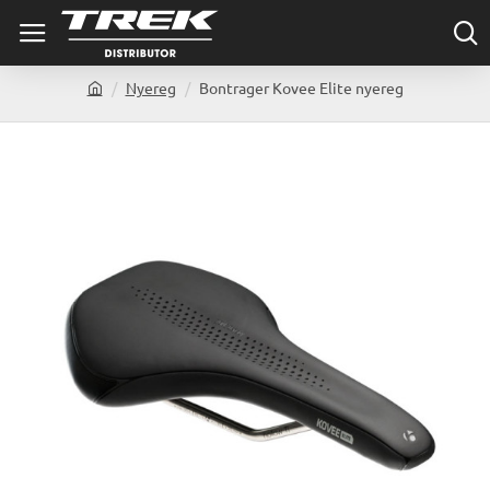
Nyereg
Bontrager Kovee Elite nyereg
h
o
m
e