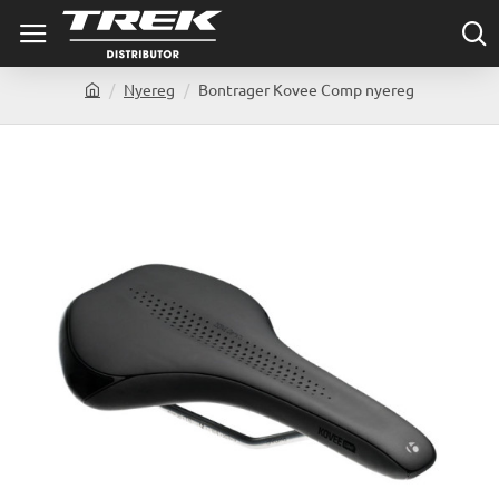
Nyereg
Bontrager Kovee Comp nyereg
h
o
m
e