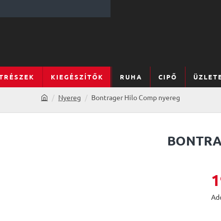
TRÉSZEK
KIEGÉSZÍTŐK
RUHA
CIPŐ
ÜZLET
Nyereg
Bontrager Hilo Comp nyereg
h
o
m
e
BONTRA
1
Adó