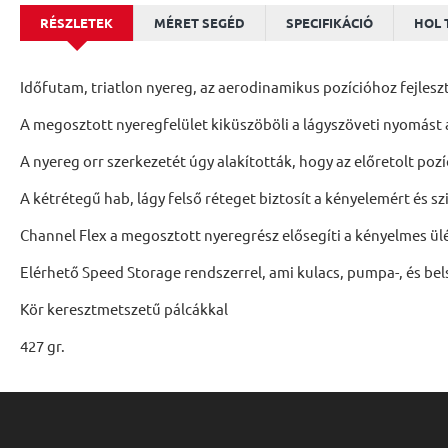
RÉSZLETEK
MÉRET SEGÉD
SPECIFIKÁCIÓ
HOL 
Időfutam, triatlon nyereg, az aerodinamikus pozícióhoz fejlesz
A megosztott nyeregfelület kiküszöböli a lágyszöveti nyomást
A nyereg orr szerkezetét úgy alakították, hogy az előretolt poz
A kétrétegű hab, lágy felső réteget biztosít a kényelemért és s
Channel Flex a megosztott nyeregrész elősegíti a kényelmes ül
Elérhető Speed Storage rendszerrel, ami kulacs, pumpa-, és bel
Kör keresztmetszetű pálcákkal
427 gr.