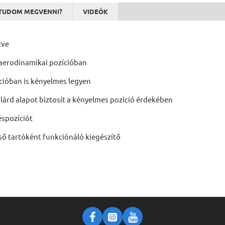
TUDOM MEGVENNI?
VIDEÓK
tve
 aerodinamikai pozícióban
ícióban is kényelmes legyen
zilárd alapot biztosít a kényelmes pozíció érdekében
éspozíciót
ső tartóként funkciónáló kiegészítő