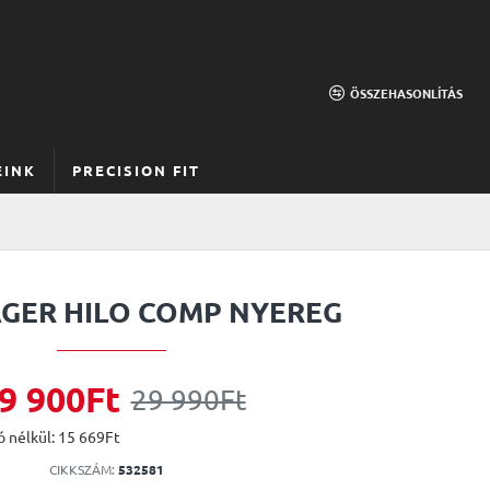
ÖSSZEHASONLÍTÁS
EINK
PRECISION FIT
GER HILO COMP NYEREG
9 900Ft
29 990Ft
 nélkül: 15 669Ft
CIKKSZÁM:
532581