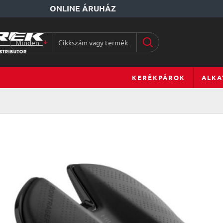
ONLINE ÁRUHÁZ
Minden
Cikkszám
vagy
terméknév...
KERÉKPÁROK
ALKA