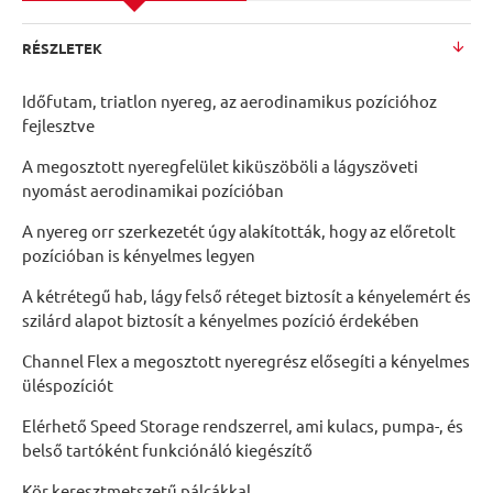
RÉSZLETEK
Időfutam, triatlon nyereg, az aerodinamikus pozícióhoz
fejlesztve
A megosztott nyeregfelület kiküszöböli a lágyszöveti
nyomást aerodinamikai pozícióban
A nyereg orr szerkezetét úgy alakították, hogy az előretolt
pozícióban is kényelmes legyen
A kétrétegű hab, lágy felső réteget biztosít a kényelemért és
szilárd alapot biztosít a kényelmes pozíció érdekében
Channel Flex a megosztott nyeregrész elősegíti a kényelmes
üléspozíciót
Elérhető Speed Storage rendszerrel, ami kulacs, pumpa-, és
belső tartóként funkciónáló kiegészítő
Kör keresztmetszetű pálcákkal