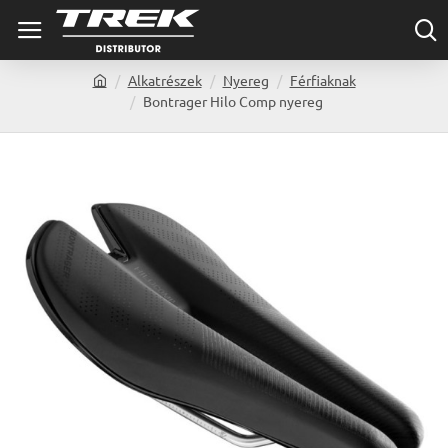
Alkatrészek
Nyereg
Férfiaknak
h
Bontrager Hilo Comp nyereg
o
m
e