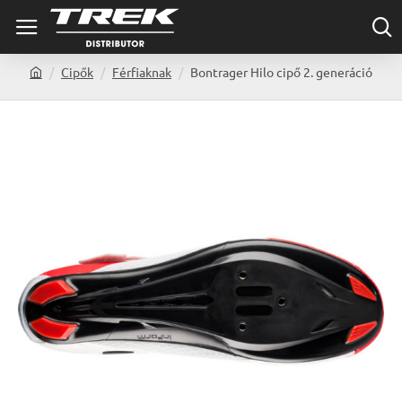
Cipők
Férfiaknak
Bontrager Hilo cipő 2. generáció
h
o
m
e