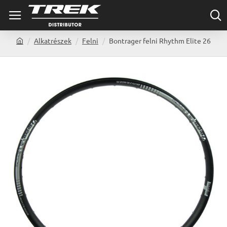
Alkatrészek
Felni
Bontrager felni Rhythm Elite 26
h
o
m
e