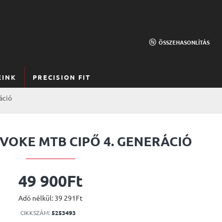
ÖSSZEHASONLÍTÁS
EINK
PRECISION FIT
áció
VOKE MTB CIPŐ 4. GENERÁCIÓ
49 900Ft
Adó nélkül: 39 291Ft
CIKKSZÁM:
5253493