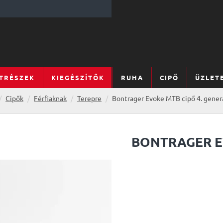
TRÉSZEK
KIEGÉSZÍTŐK
RUHA
CIPŐ
ÜZLET
Cipők
Férfiaknak
Terepre
Bontrager Evoke MTB cipő 4. gener
BONTRAGER E