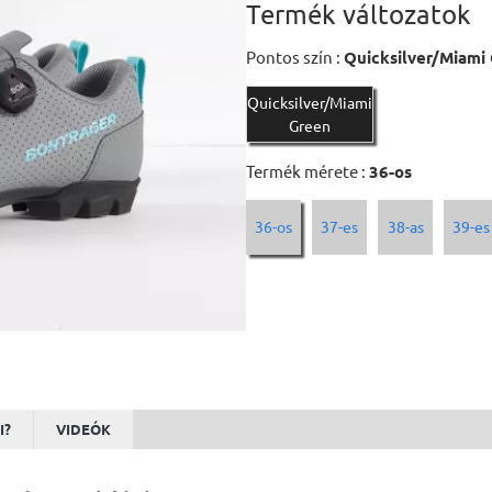
Termék változatok
Pontos szín :
Quicksilver/Miami
Quicksilver/Miami
Green
Termék mérete :
36-os
36-os
37-es
38-as
39-es
I?
VIDEÓK