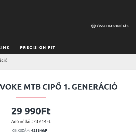
ÖSSZEHASONLÍTÁS
EINK
PRECISION FIT
áció
VOKE MTB CIPŐ 1. GENERÁCIÓ
29 990Ft
Adó nélkül: 23 614Ft
CIKKSZÁM:
435846:F