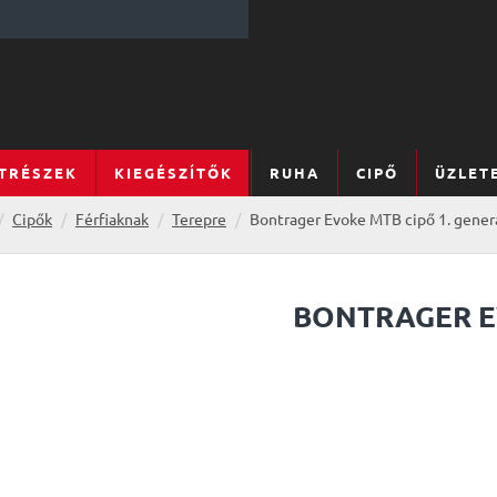
TRÉSZEK
KIEGÉSZÍTŐK
RUHA
CIPŐ
ÜZLET
Cipők
Férfiaknak
Terepre
Bontrager Evoke MTB cipő 1. gener
BONTRAGER E