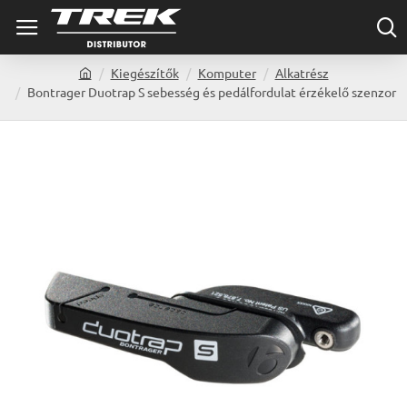
Kiegészítők
Komputer
Alkatrész
h
Bontrager Duotrap S sebesség és pedálfordulat érzékelő szenzor
o
m
e