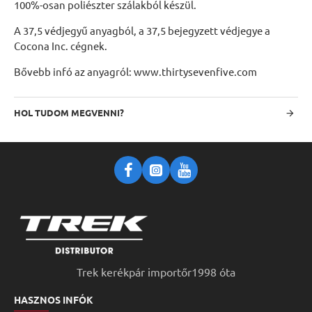
100%-osan poliészter szálakból készül.
A 37,5 védjegyű anyagból, a 37,5 bejegyzett védjegye a
Cocona Inc. cégnek.
Bővebb infó az anyagról: www.thirtysevenfive.com
HOL TUDOM MEGVENNI?
Trek kerékpár importőr1998 óta
HASZNOS INFÓK