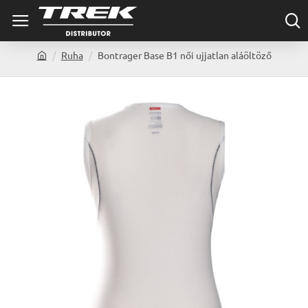
Ruha
Bontrager Base B1 női ujjatlan aláöltöző
h
o
m
e