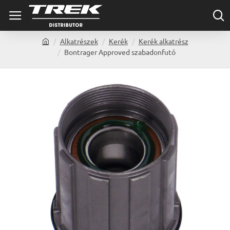
Alkatrészek
Kerék
Kerék alkatrész
h
Bontrager Approved szabadonfutó
o
m
e