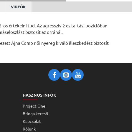
VIDEÓK
os értékelni tud. Az agresszív 2-es tartási pozícióban
seloszlást biztosít az orránál.
ezett Ajna Comp női nyereg kiváló illeszkedést biztosít
HASZNOS INFÓK
Project One
Bringa kereső
Kapcsolat
Rólunk