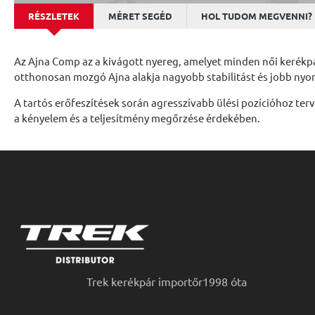
RÉSZLETEK
MÉRET SEGÉD
HOL TUDOM MEGVENNI?
Az Ajna Comp az a kivágott nyereg, amelyet minden női kerékpár
otthonosan mozgó Ajna alakja nagyobb stabilitást és jobb nyomá
A tartós erőfeszítések során agresszívabb ülési pozícióhoz terv
a kényelem és a teljesítmény megőrzése érdekében.
Trek kerékpár importőr1998 óta