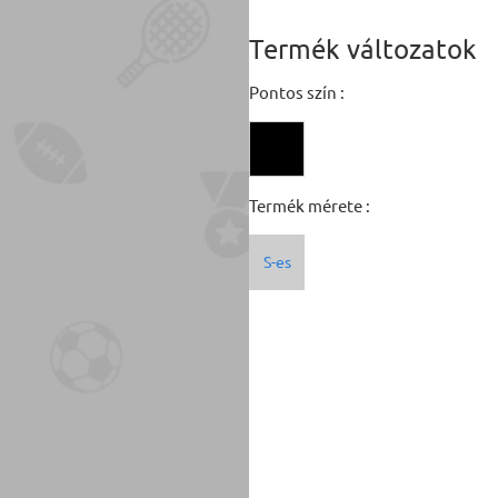
Termék változatok
Pontos szín :
Termék mérete :
S-es