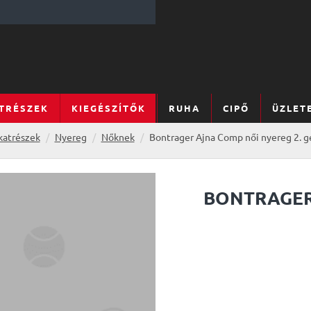
TRÉSZEK
KIEGÉSZÍTŐK
RUHA
CIPŐ
ÜZLET
katrészek
Nyereg
Nőknek
Bontrager Ajna Comp női nyereg 2. g
BONTRAGER