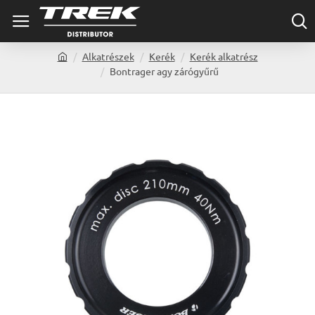
Alkatrészek
Kerék
Kerék alkatrész
h
Bontrager agy zárógyűrű
o
m
e