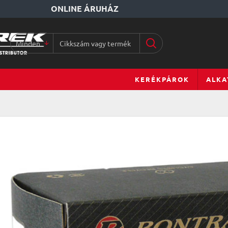
ONLINE ÁRUHÁZ
Minden
Cikkszám
vagy
terméknév...
KERÉKPÁROK
ALKA