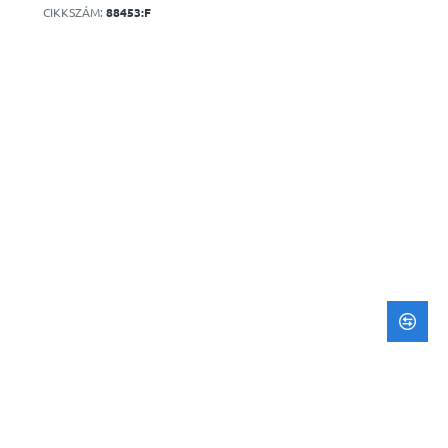
CIKKSZÁM:
88453:F