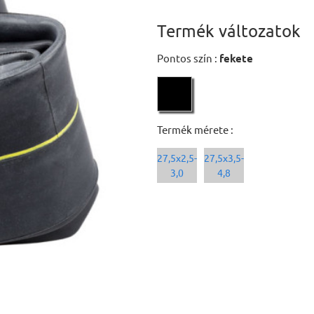
Termék változatok
Pontos szín :
fekete
Termék mérete :
27,5x2,5-
27,5x3,5-
3,0
4,8