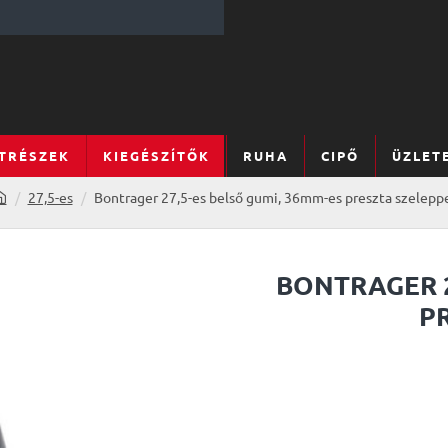
TRÉSZEK
KIEGÉSZÍTŐK
RUHA
CIPŐ
ÜZLET
27,5-es
Bontrager 27,5-es belső gumi, 36mm-es preszta szelepp
h
o
m
e
BONTRAGER 2
P