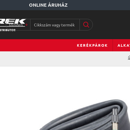
ONLINE ÁRUHÁZ
Minden
Cikkszám
vagy
terméknév...
KERÉKPÁROK
ALKA