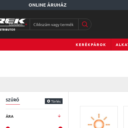
ONLINE ÁRUHÁZ
Minden
Cikkszám
vagy
terméknév...
KERÉKPÁROK
ALKA
SZŰRŐ
Törlés
ÁRA