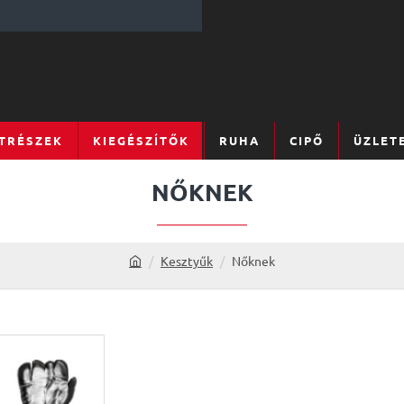
TRÉSZEK
KIEGÉSZÍTŐK
RUHA
CIPŐ
ÜZLET
NŐKNEK
Kesztyűk
Nőknek
h
o
m
e