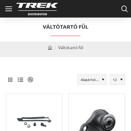
VÁLTÓTARTÓ FÜL
Váltótartó fül
h
o
m
e