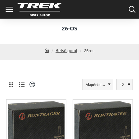
26-OS
Belső gumi
26-os
h
o
m
e