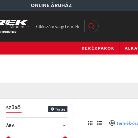
ONLINE ÁRUHÁZ
Minden
Cikkszám
vagy
terméknév...
KERÉKPÁROK
ALKA
SZŰRŐ
Törlés
Termék-öss
ÁRA