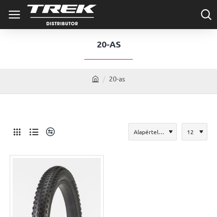
20-AS
20-as
h
o
m
e