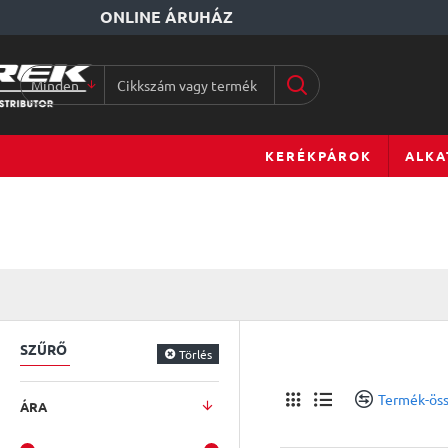
ONLINE ÁRUHÁZ
Minden
Cikkszám
vagy
terméknév...
KERÉKPÁROK
ALKA
SZŰRŐ
Törlés
Termék-öss
ÁRA