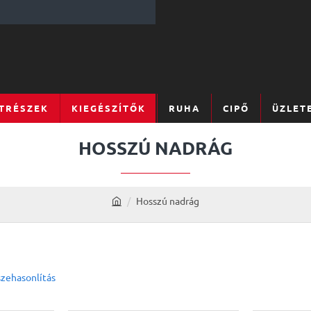
TRÉSZEK
KIEGÉSZÍTŐK
RUHA
CIPŐ
ÜZLET
HOSSZÚ NADRÁG
Hosszú nadrág
h
o
m
e
zehasonlítás