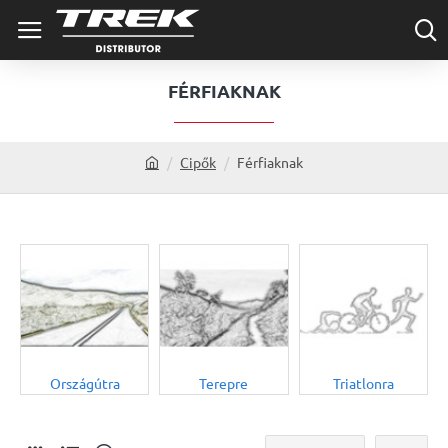
FÉRFIAKNAK
Cipők
Férfiaknak
h
o
m
e
Országútra
Terepre
Triatlonra