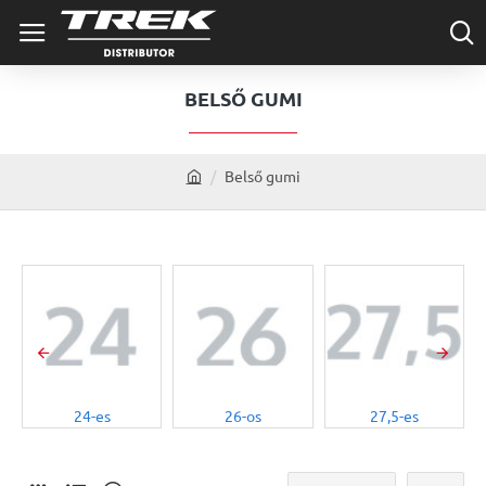
BELSŐ GUMI
Belső gumi
h
o
m
e
24-es
26-os
27,5-es