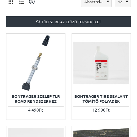
TÖLTSE BE AZ ELŐZŐ TERMÉKEKET
BONTRAGER SZELEP TLR
BONTRAGER TIRE SEALANT
ROAD RENDSZERHEZ
TÖMÍTŐ FOLYADÉK
4 490Ft
12 990Ft